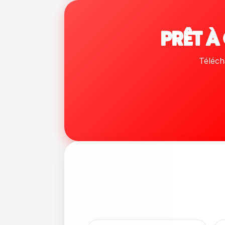
PRÊT À
Télécha