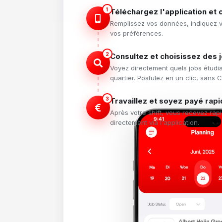
1
Téléchargez l'application et 
Remplissez vos données, indiquez vo
vos préférences.
2
Consultez et choisissez des 
Voyez directement quels jobs étudia
quartier. Postulez en un clic, sans C
3
Travaillez et soyez payé rap
Après votre shift, vous recevez rapi
directement via l'application.