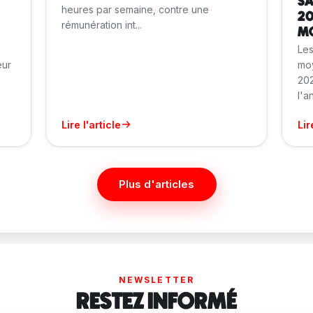
SA
heures par semaine, contre une
20
rémunération int...
M
Les
œur
moy
202
l'a
Lire l'article
Lir
Plus d'articles
NEWSLETTER
RESTEZ INFORMÉ