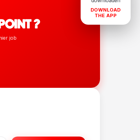
DOWNLOAD
THE APP
POINT ?
mier job