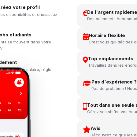
créez votre profil
De l'argent rapideme
s disponibilités et choisissez
Des paiements hebdomadai
jobs étudiants
Horaire flexible
nts se trouvent dans votre
C'est vous qui décidez où
V.
Top emplacements
idement
Travaillez dans les endroi
dement votre salaire, réglé
Pas d'expérience ?
Pas de problème ! Nous
Tout dans une seule 
Gérez vos shifts, vos heu
Avis
Découvrez ce que les aut