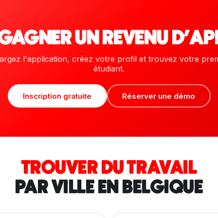
 GAGNER UN REVENU D'AP
rgez l'application, créez votre profil et trouvez votre pre
étudiant.
Inscription gratuite
Réserver une démo
TROUVER DU TRAVAIL
PAR VILLE EN BELGIQUE