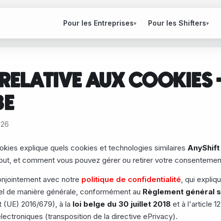
Pour les Entreprises
Pour les Shifters
▾
▾
RELATIVE AUX COOKIES 
BE
026
ookies explique quels cookies et technologies similaires
AnyShift
 but, et comment vous pouvez gérer ou retirer votre consentemen
 conjointement avec notre
politique de confidentialité
, qui expli
el de manière générale, conformément au
Règlement général su
(UE) 2016/679), à la
loi belge du 30 juillet 2018
et à l'article 1
ectroniques (transposition de la directive ePrivacy).