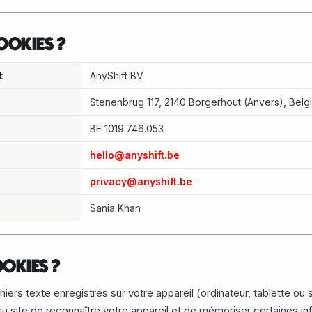
COOKIES ?
t
AnyShift BV
Stenenbrug 117, 2140 Borgerhout (Anvers), Belg
BE 1019.746.053
hello@anyshift.be
privacy@anyshift.be
Sania Khan
OOKIES ?
iers texte enregistrés sur votre appareil (ordinateur, tablette ou 
 au site de reconnaître votre appareil et de mémoriser certaines 