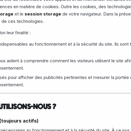
ences en matière de cookies. Outre les cookies, des technologies
torage
et le
session storage
de votre navigateur. Dans la présen
 de ces technologies.
 leur finalité :
ndispensables au fonctionnement et à la sécurité du site. Ils sont
us aident à comprendre comment les visiteurs utilisent le site afi
nsentement.
lisés pour afficher des publicités pertinentes et mesurer la port
nsentement.
UTILISONS-NOUS ?
(toujours actifs)
nécessaires au fonctionnement et à la sécurité du site. À ce jour