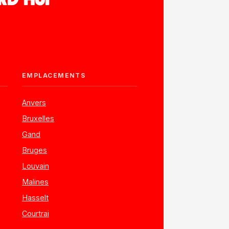
RD'HUI
EMPLACEMENTS
Anvers
Bruxelles
Gand
Bruges
Louvain
Malines
Hasselt
Courtrai