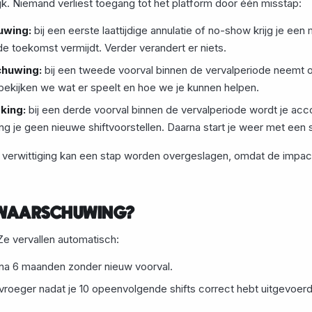
jk. Niemand verliest toegang tot het platform door één misstap:
uwing:
bij een eerste laattijdige annulatie of no-show krijg je een
de toekomst vermijdt. Verder verandert er niets.
chuwing:
bij een tweede voorval binnen de vervalperiode neemt 
bekijken we wat er speelt en hoe we je kunnen helpen.
rking:
bij een derde voorval binnen de vervalperiode wordt je accou
 je geen nieuwe shiftvoorstellen. Daarna start je weer met een s
 verwittiging kan een stap worden overgeslagen, omdat de impac
N WAARSCHUWING?
 Ze vervallen automatisch:
na 6 maanden zonder nieuw voorval.
vroeger nadat je 10 opeenvolgende shifts correct hebt uitgevoerd