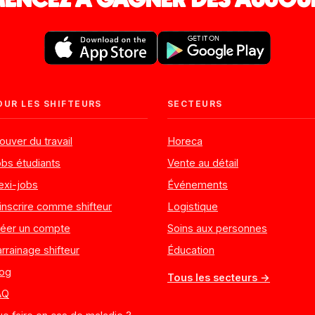
NCEZ À GAGNER DÈS AUJOU
OUR LES SHIFTEURS
SECTEURS
ouver du travail
Horeca
bs étudiants
Vente au détail
exi-jobs
Événements
inscrire comme shifteur
Logistique
réer un compte
Soins aux personnes
rrainage shifteur
Éducation
log
Tous les secteurs →
AQ