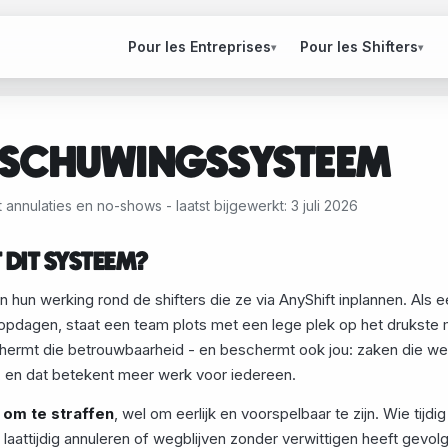
Pour les Entreprises
Pour les Shifters
▾
▾
SCHUWINGSSYSTEEM
annulaties en no-shows - laatst bijgewerkt: 3 juli 2026
DIT SYSTEEM?
 hun werking rond de shifters die ze via AnyShift inplannen. Als ee
opdagen, staat een team plots met een lege plek op het drukste
mt die betrouwbaarheid - en beschermt ook jou: zaken die wet
, en dat betekent meer werk voor iedereen.
 om te straffen
, wel om eerlijk en voorspelbaar te zijn. Wie tijd
d laattijdig annuleren of wegblijven zonder verwittigen heeft gevol