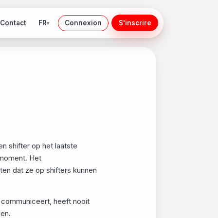
FR
Contact
Connexion
S'inscrire
▾
n shifter op het laatste
 moment. Het
en dat ze op shifters kunnen
ig communiceert, heeft nooit
gen.