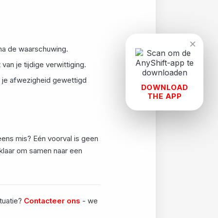
×
 na de waarschuwing.
an je tijdige verwittiging.
r je afwezigheid gewettigd
DOWNLOAD
THE APP
 eens mis? Eén voorval is geen
klaar om samen naar een
ituatie?
Contacteer ons
- we