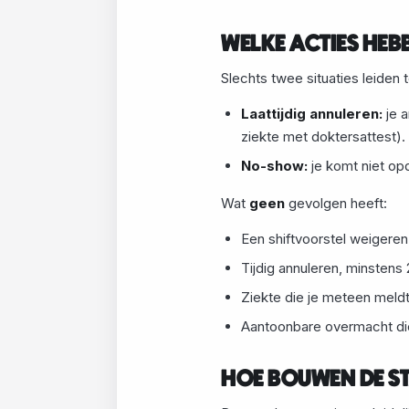
WELKE ACTIES HE
Slechts twee situaties leiden
Laattijdig annuleren:
je a
ziekte met doktersattest).
No-show:
je komt niet op
Wat
geen
gevolgen heeft:
Een shiftvoorstel weigeren
Tijdig annuleren, minstens 2
Ziekte die je meteen meldt
Aantoonbare overmacht die 
HOE BOUWEN DE S