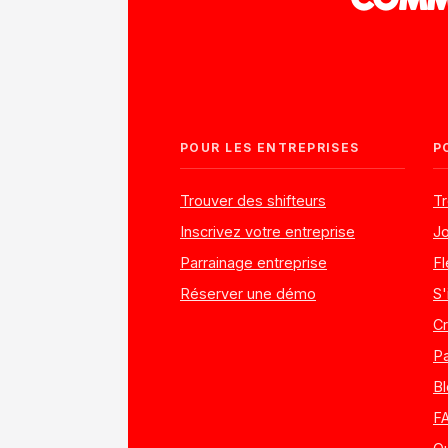
COMME
POUR LES ENTREPRISES
P
Trouver des shifteurs
Tr
Inscrivez votre entreprise
Jo
Parrainage entreprise
Fl
Réserver une démo
S'
C
Pa
B
F