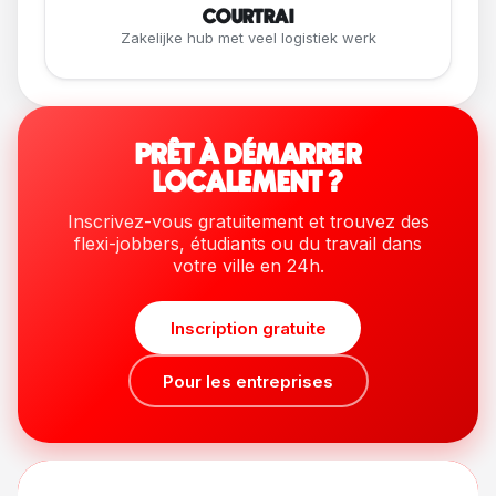
COURTRAI
Zakelijke hub met veel logistiek werk
PRÊT À DÉMARRER
LOCALEMENT ?
Inscrivez-vous gratuitement et trouvez des
flexi-jobbers, étudiants ou du travail dans
votre ville en 24h.
Inscription gratuite
Pour les entreprises