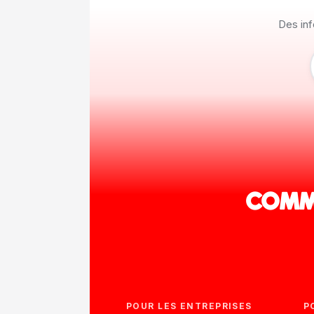
Des inf
COMME
POUR LES ENTREPRISES
P