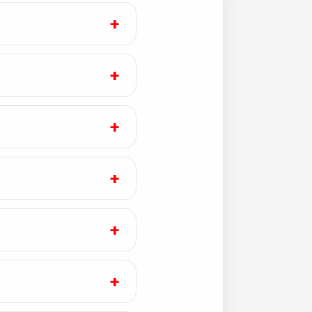
+
+
+
+
+
+