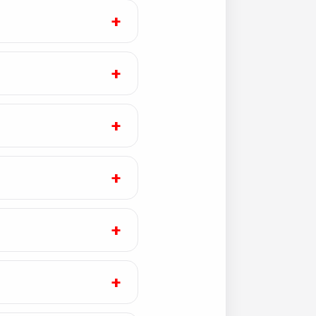
+
+
+
+
+
+