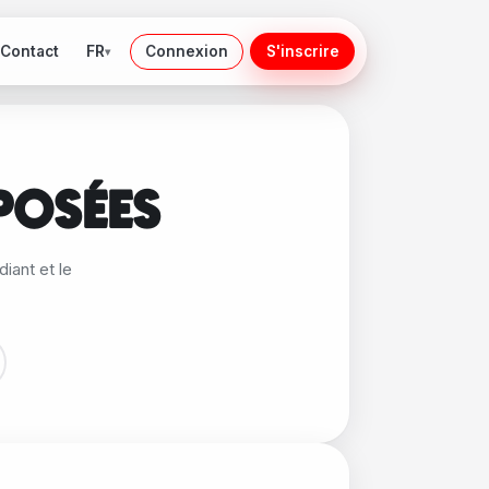
FR
Contact
Connexion
S'inscrire
▾
POSÉES
diant et le