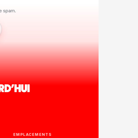
de spam.
RD'HUI
EMPLACEMENTS