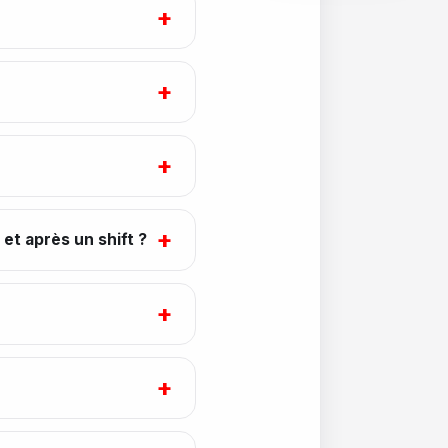
+
+
+
+
et après un shift ?
+
+