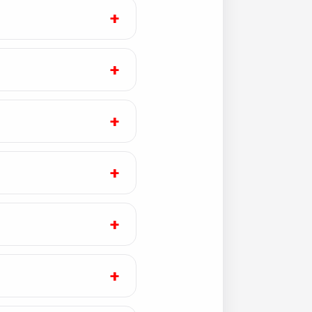
+
+
+
+
+
+