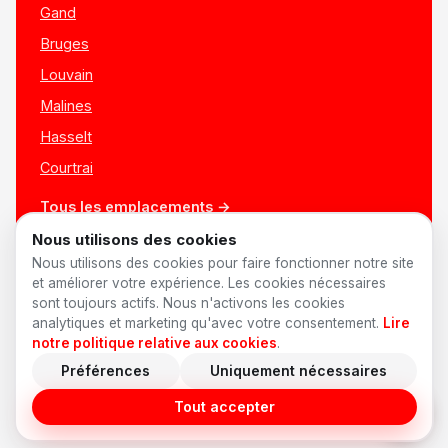
Gand
Bruges
Louvain
Malines
Hasselt
Courtrai
Tous les emplacements →
Nous utilisons des cookies
Nous utilisons des cookies pour faire fonctionner notre site
et améliorer votre expérience. Les cookies nécessaires
sont toujours actifs. Nous n'activons les cookies
analytiques et marketing qu'avec votre consentement.
Lire
notre politique relative aux cookies
.
Préférences
Uniquement nécessaires
© 2026 AnyShift
·
Made in Belgium ♥
Offres d'emploi
Confidentialité
Conditions
Cookies
Préférences cookies
Tout accepter