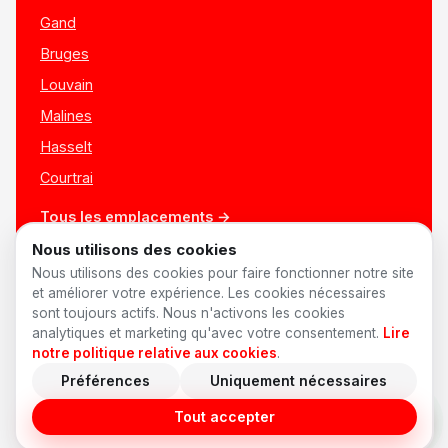
Gand
Bruges
Louvain
Malines
Hasselt
Courtrai
Tous les emplacements →
Nous utilisons des cookies
Nous utilisons des cookies pour faire fonctionner notre site
et améliorer votre expérience. Les cookies nécessaires
sont toujours actifs. Nous n'activons les cookies
analytiques et marketing qu'avec votre consentement.
Lire
notre politique relative aux cookies
.
Préférences
Uniquement nécessaires
© 2026 AnyShift
·
Made in Belgium ♥
Offres d'emploi
Confidentialité
Conditions
Cookies
Préférences cookies
Tout accepter