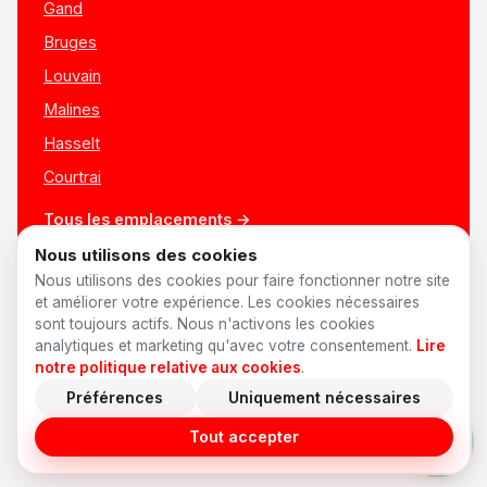
Gand
Bruges
Louvain
Malines
Hasselt
Courtrai
Tous les emplacements →
Nous utilisons des cookies
Nous utilisons des cookies pour faire fonctionner notre site
et améliorer votre expérience. Les cookies nécessaires
sont toujours actifs. Nous n'activons les cookies
analytiques et marketing qu'avec votre consentement.
Lire
notre politique relative aux cookies
.
Préférences
Uniquement nécessaires
© 2026 AnyShift
·
Made in Belgium ♥
Offres d'emploi
Confidentialité
Conditions
Cookies
Préférences cookies
Tout accepter