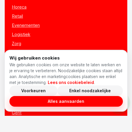
Horeca
Retail
Evenementen
Logistiek
Zorg
Onderwijs
Wij gebruiken cookies
Alle sectoren →
We gebruiken cookies om onze website te laten werken en
je ervaring te verbeteren. Noodzakelijke cookies staan altijd
aan. Analytische en marketingcookies plaatsen we enkel
LOCATIES
met je toestemming.
Lees ons cookiebeleid
.
Voorkeuren
Enkel noodzakelijke
Antwerpen
Alles aanvaarden
Brussel
Gent
Brugge
Leuven