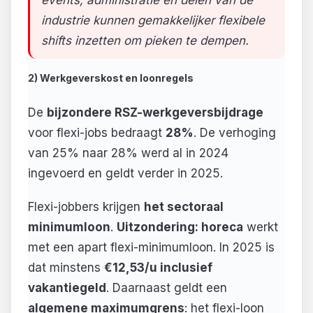
events, administratie en delen van de
industrie kunnen gemakkelijker flexibele
shifts inzetten om pieken te dempen.
2) Werkgeverskost en loonregels
De
bijzondere RSZ-werkgeversbijdrage
voor flexi-jobs bedraagt
28%
. De verhoging
van 25% naar 28% werd al in 2024
ingevoerd en geldt verder in 2025.
Flexi-jobbers krijgen
het sectoraal
minimumloon
.
Uitzondering: horeca
werkt
met een apart flexi-minimumloon. In 2025 is
dat minstens
€12,53/u inclusief
vakantiegeld
. Daarnaast geldt een
algemene maximumgrens
: het flexi-loon