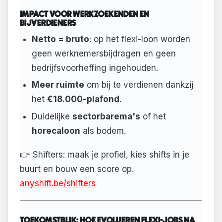
IMPACT VOOR WERKZOEKENDEN EN
BIJVERDIENERS
Netto = bruto
: op het flexi-loon worden
geen werknemersbijdragen en geen
bedrijfsvoorheffing ingehouden.
Meer ruimte
om bij te verdienen dankzij
het
€18.000-plafond
.
Duidelijke
sectorbarema's
of het
horecaloon
als bodem.
👉 Shifters: maak je profiel, kies shifts in je
buurt en bouw een score op.
anyshift.be/shifters
TOEKOMSTBLIK: HOE EVOLUEREN FLEXI-JOBS NA