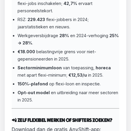
flexi-jobs inschakelen;
42,7%
ervaart
personeelstekort.
RSZ:
229.423
flexi-jobbers in 2024;
jaarstatistieken en nieuws.
Werkgeversbijdrage
28%
en 2024-verhoging
25%
→ 28%
.
€18.000
belastingvrije grens voor niet-
gepensioneerden in 2025.
Sectorminimumloon
van toepassing,
horeca
met apart flexi-minimum;
€12,53/u
in 2025.
150%-plafond
op flexi-loon en inspectie.
Opt-out model
en uitbreiding naar meer sectoren
in 2025.
📲 ZELF FLEXIBEL WERKEN OF SHIFTERS ZOEKEN?
Download dan de gratis AnyShift-app: