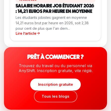
SALAIRE HORAIRE JOB ÉTUDIANT 2026
: 14,21 EUROS PAR HEURE EN MOYENNE
Les étudiants jobistes gagnent en moyenne
14,21 euros brut par heure en 2026, soit 2,38
pour cent de plus que l'an dern...
Lire l’article
PRÊT À COMMENCER ?
Trouvez du travail ou du personnel via
AnyShift. Inscription gratuite, vite réglé.
Inscription gratuite
Tous les blogs