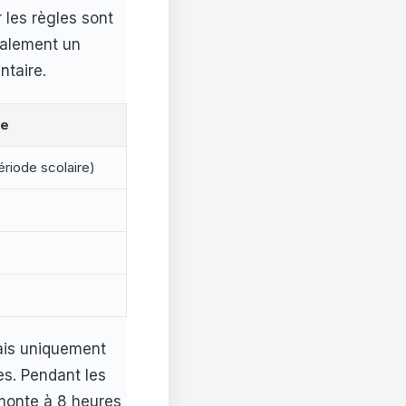
 les règles sont
également un
ntaire.
ne
ériode scolaire)
mais uniquement
es. Pendant les
monte à 8 heures