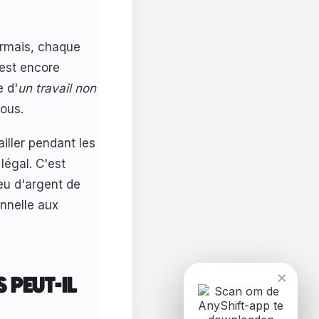
sormais, chaque
 est encore
e d'
un travail non
ous.
iller pendant les
légal. C'est
eu d'argent de
onnelle aux
×
 PEUT-IL