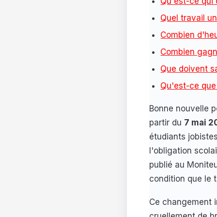
Qu'est-ce qui
Quel travail un
Combien d'heur
Combien gagne
Que doivent sa
Qu'est-ce que 
Bonne nouvelle po
partir du
7 mai 2
étudiants jobiste
l'obligation scola
publié au Moniteu
condition que le t
Ce changement in
cruellement de b