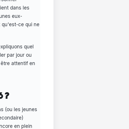
ient dans les
eunes eux-
 qu'est-ce qui ne
expliquons quel
ler par jour ou
tre attentif en
6 ?
ns (ou les jeunes
econdaire)
encore en plein