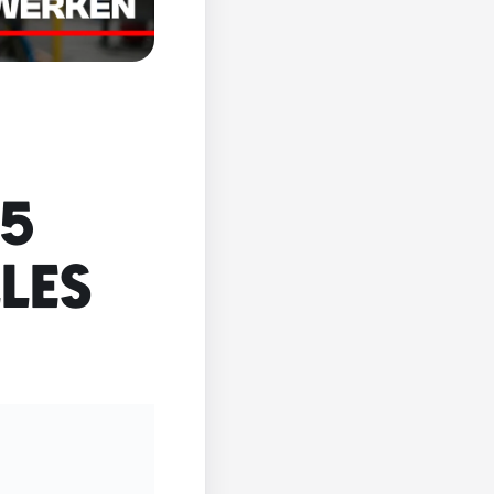
15
LLES