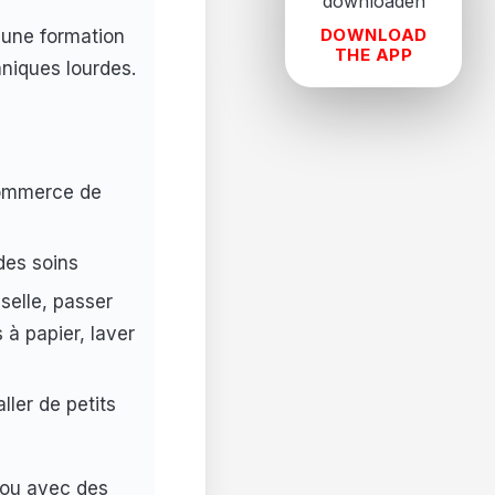
DOWNLOAD
une formation
THE APP
niques lourdes.
commerce de
des soins
sselle, passer
s à papier, laver
ler de petits
r ou avec des