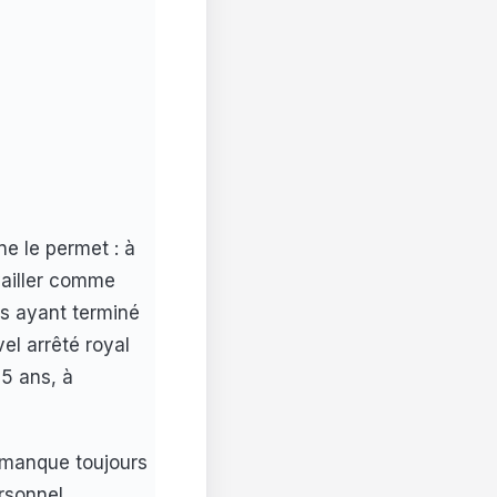
e le permet : à
vailler comme
nes ayant terminé
vel arrêté royal
15 ans, à
 manque toujours
rsonnel