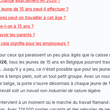
 change exactement en 2026 ?
 jeune de 15 ans peut-il effectuer ?
es peut-on travailler à cet âge ?
-t-on à 15 ans ?
voir les parents ?
cela signifie pour les employeurs ?
ur ceux qui paraissent un peu plus âgés que la caisse n
026
, tous les jeunes de 15 ans en Belgique pourront tra
s. Jusqu'il y a peu, ce n'était possible que pour les jeu
ire à temps plein, soit un tout petit groupe. Avec un nou
r belge, la porte s'ouvre désormais à chaque jeune de 
ravail soit
un travail non industriel de nature légère
.
tervient à un moment où le marché du travail flamand
ras. Avec 174.000 postes vacants et des pénuries de pe