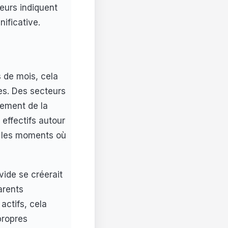
eurs indiquent
ificative.
 de mois, cela
les. Des secteurs
tement de la
s effectifs autour
 les moments où
vide se créerait
arents
actifs, cela
 propres