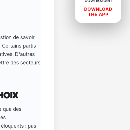
DOWNLOAD
THE APP
estion de savoir
 Certains partis
atives. D'autres
ettre des secteurs
CHOIX
e que des
ces
 éloquents : pas