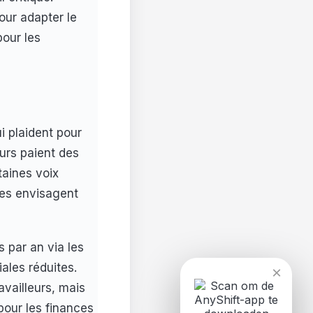
our adapter le
pour les
i plaident pour
urs paient des
taines voix
res envisagent
 par an via les
ales réduites.
×
availleurs, mais
pour les finances