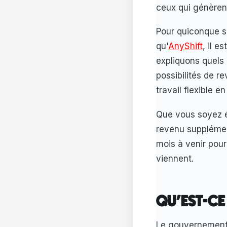
ceux qui génèrent
Pour quiconque so
qu'
AnyShift
, il e
expliquons quels 
possibilités de 
travail flexible en
Que vous soyez ét
revenu supplément
mois à venir pour
viennent.
QU'EST-CE
Le gouvernement b