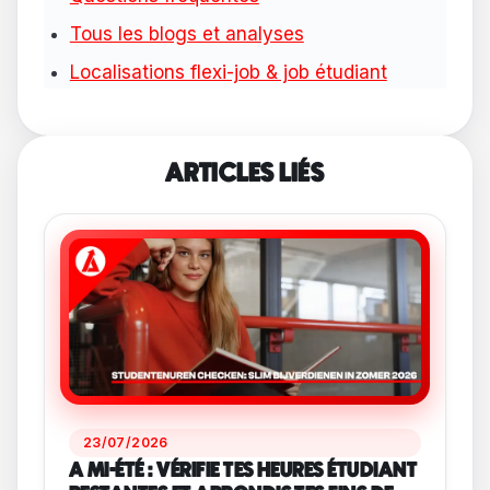
Tous les blogs et analyses
Localisations flexi-job & job étudiant
ARTICLES LIÉS
23/07/2026
A MI-ÉTÉ : VÉRIFIE TES HEURES ÉTUDIANT