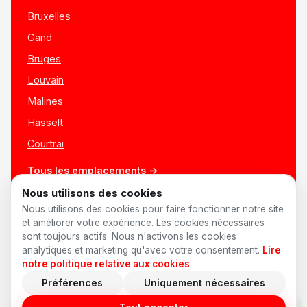
Bruxelles
Gand
Bruges
Louvain
Malines
Hasselt
Courtrai
Tous les emplacements →
Nous utilisons des cookies
Nous utilisons des cookies pour faire fonctionner notre site
et améliorer votre expérience. Les cookies nécessaires
sont toujours actifs. Nous n'activons les cookies
analytiques et marketing qu'avec votre consentement.
Lire
notre politique relative aux cookies
.
Préférences
Uniquement nécessaires
© 2026 AnyShift
·
Made in Belgium ♥
Offres d'emploi
Confidentialité
Conditions
Cookies
Préférences cookies