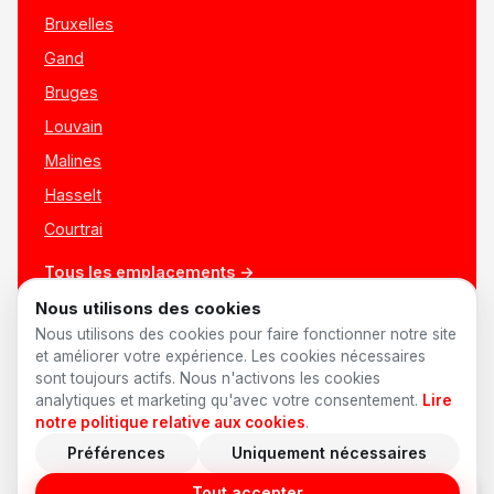
Bruxelles
Gand
Bruges
Louvain
Malines
Hasselt
Courtrai
Tous les emplacements →
Nous utilisons des cookies
Nous utilisons des cookies pour faire fonctionner notre site
et améliorer votre expérience. Les cookies nécessaires
sont toujours actifs. Nous n'activons les cookies
analytiques et marketing qu'avec votre consentement.
Lire
notre politique relative aux cookies
.
Préférences
Uniquement nécessaires
© 2026 AnyShift
·
Made in Belgium ♥
Offres d'emploi
Confidentialité
Conditions
Cookies
Préférences cookies
Tout accepter