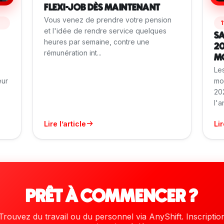
FLEXI-JOB DÈS MAINTENANT
Vous venez de prendre votre pension
1
et l'idée de rendre service quelques
SA
heures par semaine, contre une
20
rémunération int...
M
Les
œur
mo
202
l'a
Lire l’article
Lir
PRÊT À COMMENCER ?
Trouvez du travail ou du personnel via AnyShift. Inscriptio