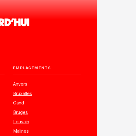
RD'HUI
EMPLACEMENTS
Anvers
Bruxelles
Gand
Bruges
Louvain
Malines