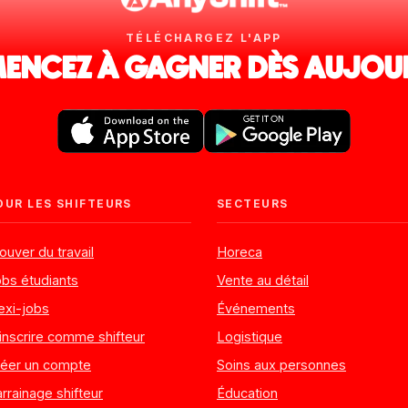
TÉLÉCHARGEZ L'APP
NCEZ À GAGNER DÈS AUJOU
OUR LES SHIFTEURS
SECTEURS
ouver du travail
Horeca
bs étudiants
Vente au détail
exi-jobs
Événements
inscrire comme shifteur
Logistique
réer un compte
Soins aux personnes
rrainage shifteur
Éducation