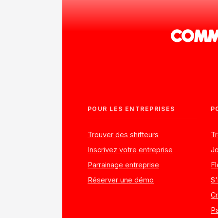
COMME
POUR LES ENTREPRISES
P
Trouver des shifteurs
Tr
Inscrivez votre entreprise
Jo
Parrainage entreprise
Fl
Réserver une démo
S'
C
Pa