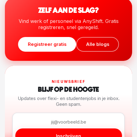
ZELF AAN DE SLAG?
Vind werk of personeel via AnyShift. Gratis
registreren, snel geregeld.
Registreer gratis
Alle blogs
NIEUWSBRIEF
BLIJF OP DE HOOGTE
Updates over flexi- en studentenjobs in je inbox.
Geen spam.
Inschrijven