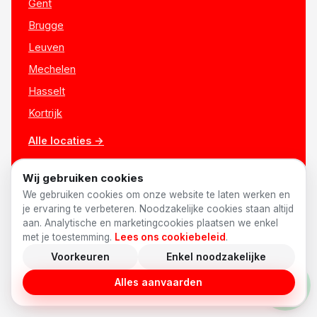
Gent
Brugge
Leuven
Mechelen
Hasselt
Kortrijk
Alle locaties →
Wij gebruiken cookies
We gebruiken cookies om onze website te laten werken en
je ervaring te verbeteren. Noodzakelijke cookies staan altijd
aan. Analytische en marketingcookies plaatsen we enkel
met je toestemming.
Lees ons cookiebeleid
.
Voorkeuren
Enkel noodzakelijke
© 2026 AnyShift
·
Made in Belgium ♥
Vacatures
Privacy
Voorwaarden
Cookies
Cookievoorkeuren
Alles aanvaarden