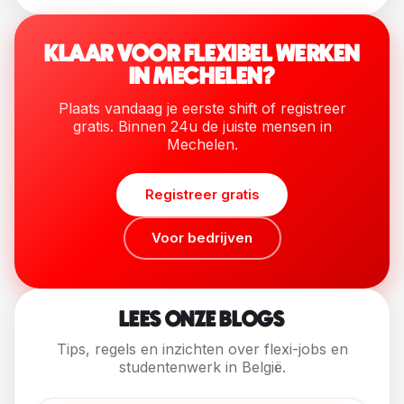
KLAAR VOOR FLEXIBEL WERKEN
IN MECHELEN?
Plaats vandaag je eerste shift of registreer
gratis. Binnen 24u de juiste mensen in
Mechelen.
Registreer gratis
Voor bedrijven
LEES ONZE BLOGS
Tips, regels en inzichten over flexi-jobs en
studentenwerk in België.