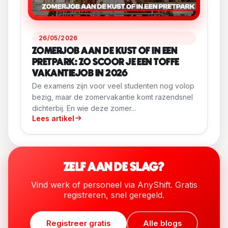
26/05/2026
ZOMERJOB AAN DE KUST OF IN EEN
PRETPARK: ZO SCOOR JE EEN TOFFE
VAKANTIEJOB IN 2026
De examens zijn voor veel studenten nog volop
bezig, maar de zomervakantie komt razendsnel
dichterbij. En wie deze zomer...
Lees artikel
ZELF AAN DE SLAG?
Vind werk of personeel via AnyShift. Gratis
registreren, snel geregeld.
Registreer gratis
Alle blogs