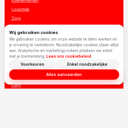
Evenementen
Logistiek
Zorg
Onderwijs
Wij gebruiken cookies
Alle sectoren →
We gebruiken cookies om onze website te laten werken en
je ervaring te verbeteren. Noodzakelijke cookies staan altijd
aan. Analytische en marketingcookies plaatsen we enkel
LOCATIES
met je toestemming.
Lees ons cookiebeleid
.
Voorkeuren
Enkel noodzakelijke
Antwerpen
Alles aanvaarden
Brussel
Gent
Brugge
Leuven
Mechelen
Hasselt