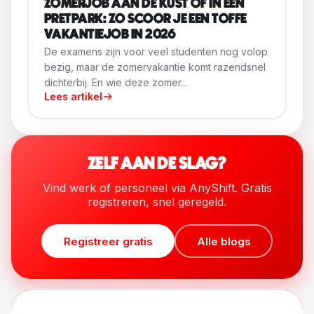
ZOMERJOB AAN DE KUST OF IN EEN
PRETPARK: ZO SCOOR JE EEN TOFFE
VAKANTIEJOB IN 2026
De examens zijn voor veel studenten nog volop
bezig, maar de zomervakantie komt razendsnel
dichterbij. En wie deze zomer...
Lees artikel
ZELF AAN DE SLAG?
Vind werk of personeel via AnyShift. Gratis
registreren, snel geregeld.
Registreer gratis
Alle blogs