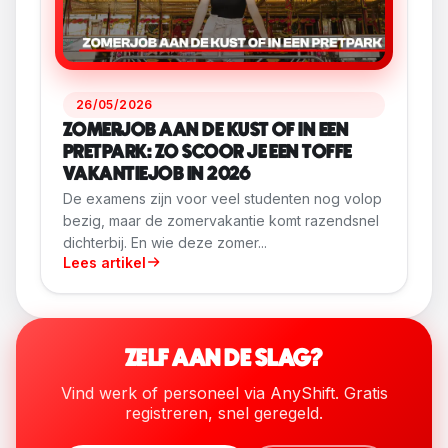
26/05/2026
ZOMERJOB AAN DE KUST OF IN EEN
PRETPARK: ZO SCOOR JE EEN TOFFE
VAKANTIEJOB IN 2026
De examens zijn voor veel studenten nog volop
bezig, maar de zomervakantie komt razendsnel
dichterbij. En wie deze zomer...
Lees artikel
ZELF AAN DE SLAG?
Vind werk of personeel via AnyShift. Gratis
registreren, snel geregeld.