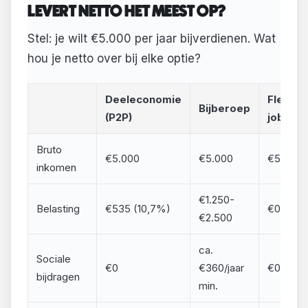
LEVERT NETTO HET MEEST OP?
Stel: je wilt €5.000 per jaar bijverdienen. Wat
hou je netto over bij elke optie?
Deeleconomie
Flexi-
Bijberoep
(P2P)
job
Bruto
€5.000
€5.000
€5.000
inkomen
€1.250-
Belasting
€535 (10,7%)
€0
€2.500
ca.
Sociale
€0
€360/jaar
€0
bijdragen
min.