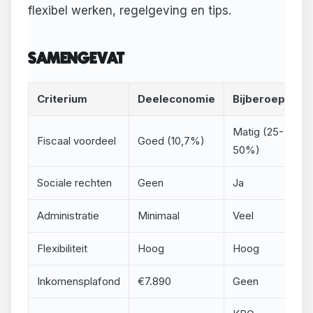
flexibel werken, regelgeving en tips.
SAMENGEVAT
Criterium
Deeleconomie
Bijberoep
Fl
Matig (25-
Ui
Fiscaal voordeel
Goed (10,7%)
50%)
(
Sociale rechten
Geen
Ja
J
Administratie
Minimaal
Veel
G
Flexibiliteit
Hoog
Hoog
H
Inkomensplafond
€7.890
Geen
€