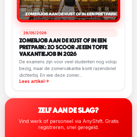
26/05/2026
ZOMERJOB AAN DE KUST OF IN EEN
PRETPARK: ZO SCOOR JE EEN TOFFE
VAKANTIEJOB IN 2026
De examens zijn voor veel studenten nog volop
bezig, maar de zomervakantie komt razendsnel
dichterbij. En wie deze zomer...
Lees artikel
ZELF AAN DE SLAG?
Vind werk of personeel via AnyShift. Gratis
registreren, snel geregeld.