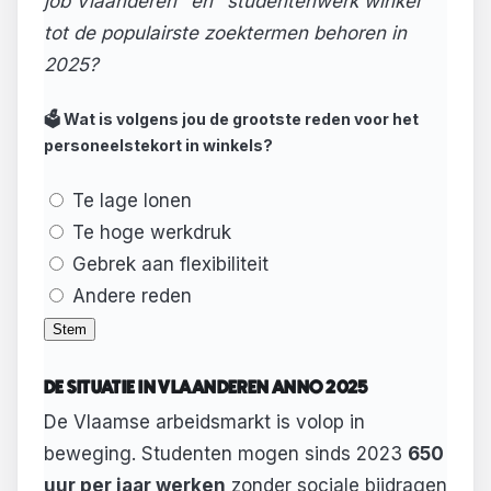
job Vlaanderen" en "studentenwerk winkel"
tot de populairste zoektermen behoren in
2025?
🗳️ Wat is volgens jou de grootste reden voor het
personeelstekort in winkels?
Te lage lonen
Te hoge werkdruk
Gebrek aan flexibiliteit
Andere reden
Stem
DE SITUATIE IN VLAANDEREN ANNO 2025
De Vlaamse arbeidsmarkt is volop in
beweging. Studenten mogen sinds 2023
650
uur per jaar werken
zonder sociale bijdragen