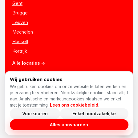
Gent
Brugge
Leuven
Mechelen
Hasselt
Kortrijk
Alle locaties →
Wij gebruiken cookies
We gebruiken cookies om onze website te laten werken en
je ervaring te verbeteren. Noodzakelijke cookies staan altijd
aan. Analytische en marketingcookies plaatsen we enkel
met je toestemming.
Lees ons cookiebeleid
.
Voorkeuren
Enkel noodzakelijke
© 2026 AnyShift
·
Made in Belgium ♥
Vacatures
Privacy
Voorwaarden
Cookies
Cookievoorkeuren
Alles aanvaarden