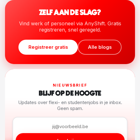
ZELF AAN DE SLAG?
Vind werk of personeel via AnyShift. Gratis
registreren, snel geregeld.
Registreer gratis
Alle blogs
NIEUWSBRIEF
BLIJF OP DE HOOGTE
Updates over flexi- en studentenjobs in je inbox.
Geen spam.