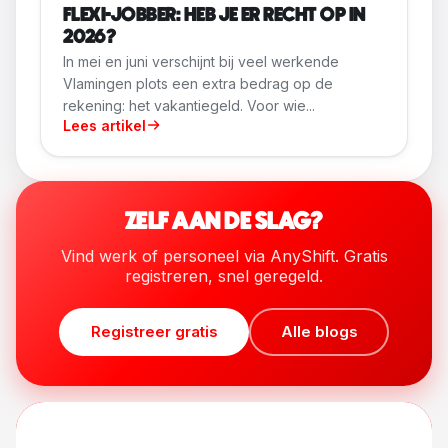
FLEXI-JOBBER: HEB JE ER RECHT OP IN
2026?
In mei en juni verschijnt bij veel werkende
Vlamingen plots een extra bedrag op de
rekening: het vakantiegeld. Voor wie...
Lees artikel
ZELF AAN DE SLAG?
Vind werk of personeel via AnyShift. Gratis
registreren, snel geregeld.
Registreer gratis
Alle blogs