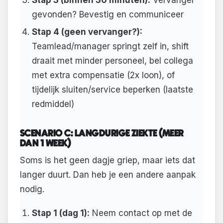
Stap 3 (binnen 30 minuten):
Vervanger
gevonden? Bevestig en communiceer
Stap 4 (geen vervanger?):
Teamlead/manager springt zelf in, shift
draait met minder personeel, bel collega
met extra compensatie (2x loon), of
tijdelijk sluiten/service beperken (laatste
redmiddel)
SCENARIO C: LANGDURIGE ZIEKTE (MEER
DAN 1 WEEK)
Soms is het geen dagje griep, maar iets dat
langer duurt. Dan heb je een andere aanpak
nodig.
Stap 1 (dag 1):
Neem contact op met de