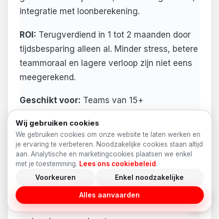
integratie met loonberekening.
ROI:
Terugverdiend in 1 tot 2 maanden door
tijdsbesparing alleen al. Minder stress, betere
teammoraal en lagere verloop zijn niet eens
meegerekend.
Geschikt voor:
Teams van 15+
medewerkers, of iedereen die wekelijks
Wij gebruiken cookies
worstelt met ziekteverzuim.
We gebruiken cookies om onze website te laten werken en
je ervaring te verbeteren. Noodzakelijke cookies staan altijd
aan. Analytische en marketingcookies plaatsen we enkel
VEELGEMAAKTE FOUTEN BIJ
met je toestemming.
Lees ons cookiebeleid
.
VERZUIMBEHEER
Voorkeuren
Enkel noodzakelijke
Zelfs met de beste intenties kan het misgaan.
Alles aanvaarden
Hier zijn de vijf meest voorkomende fouten