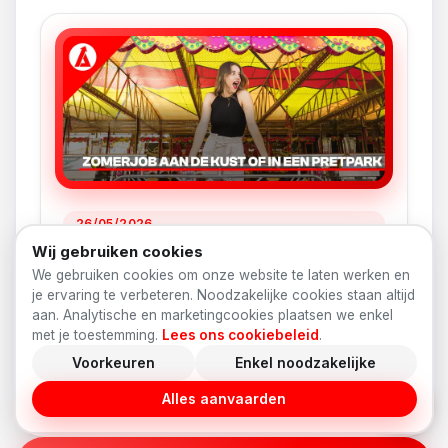
26/05/2026
ZOMERJOB AAN DE KUST OF IN EEN
Wij gebruiken cookies
PRETPARK: ZO SCOOR JE EEN TOFFE
We gebruiken cookies om onze website te laten werken en
VAKANTIEJOB IN 2026
je ervaring te verbeteren. Noodzakelijke cookies staan altijd
aan. Analytische en marketingcookies plaatsen we enkel
De examens zijn voor veel studenten nog volop
met je toestemming.
Lees ons cookiebeleid
.
bezig, maar de zomervakantie komt razendsnel
dichterbij. En wie deze zomer...
Voorkeuren
Enkel noodzakelijke
Lees artikel
Alles aanvaarden