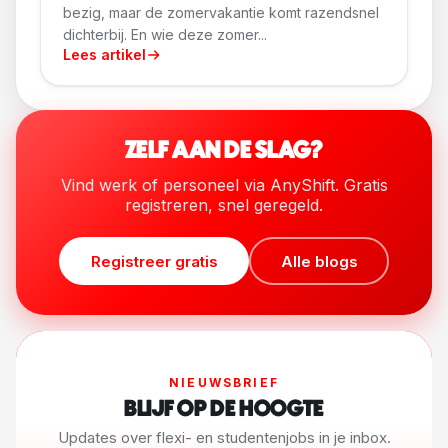
bezig, maar de zomervakantie komt razendsnel
dichterbij. En wie deze zomer...
Lees artikel
ZELF AAN DE SLAG?
Vind werk of personeel via AnyShift. Gratis
registreren, snel geregeld.
Registreer gratis
Alle blogs
NIEUWSBRIEF
BLIJF OP DE HOOGTE
Updates over flexi- en studentenjobs in je inbox.