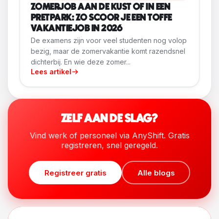
ZOMERJOB AAN DE KUST OF IN EEN
PRETPARK: ZO SCOOR JE EEN TOFFE
VAKANTIEJOB IN 2026
De examens zijn voor veel studenten nog volop
bezig, maar de zomervakantie komt razendsnel
dichterbij. En wie deze zomer...
Lees artikel
ZELF AAN DE SLAG?
Vind werk of personeel via AnyShift. Gratis
registreren, snel geregeld.
Registreer gratis
Alle blogs