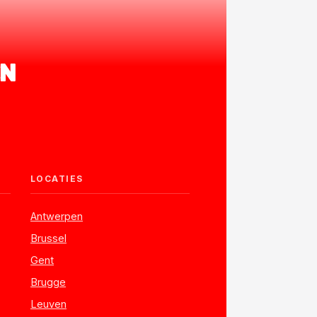
EN
LOCATIES
Antwerpen
Brussel
Gent
Brugge
Leuven