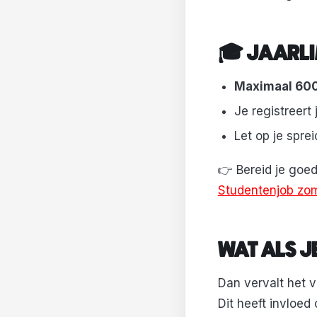
🎓 JAARL
Maximaal 600
Je registreert
Let op je spr
👉 Bereid je goe
Studentenjob zom
WAT ALS J
Dan vervalt het 
Dit heeft invloed 