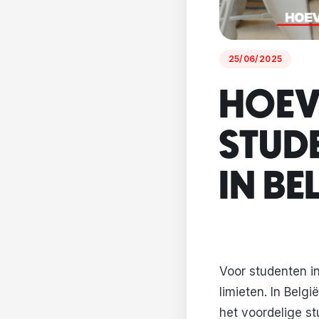
25/06/2025
HOEV
STUD
IN BE
Voor studenten in
limieten. In Bel
het voordelige st