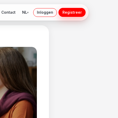
NL
Contact
Inloggen
Registreer
▾