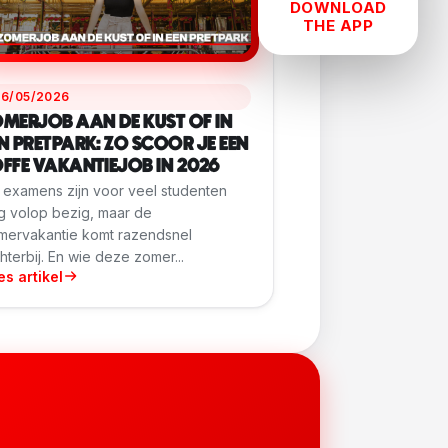
DOWNLOAD
THE APP
26/05/2026
MERJOB AAN DE KUST OF IN
N PRETPARK: ZO SCOOR JE EEN
FFE VAKANTIEJOB IN 2026
 examens zijn voor veel studenten
g volop bezig, maar de
mervakantie komt razendsnel
hterbij. En wie deze zomer...
es artikel