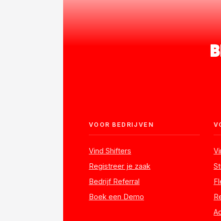
B
VOOR BEDRIJVEN
V
Vind Shifters
V
Registreer je zaak
S
Bedrijf Referral
Fl
Boek een Demo
Re
A