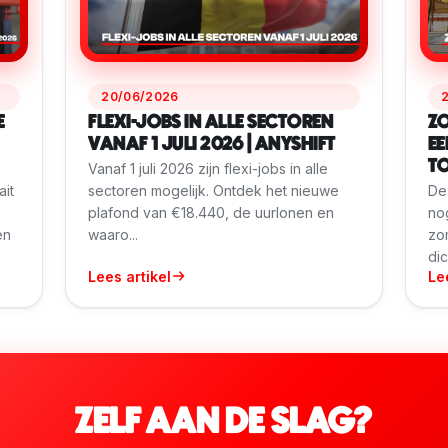
20/06/2026
E
FLEXI-JOBS IN ALLE SECTOREN
ZO
VANAF 1 JULI 2026 | ANYSHIFT
EE
TO
Vanaf 1 juli 2026 zijn flexi-jobs in alle
ait
sectoren mogelijk. Ontdek het nieuwe
De
plafond van €18.440, de uurlonen en
no
en
waaro...
zo
dic
Lees artikel
Le
ZELF AAN DE SLAG?