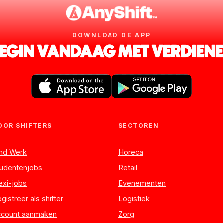
DOWNLOAD DE APP
EGIN VANDAAG MET VERDIEN
OOR SHIFTERS
SECTOREN
ind Werk
Horeca
tudentenjobs
Retail
exi-jobs
Evenementen
gistreer als shifter
Logistiek
ccount aanmaken
Zorg