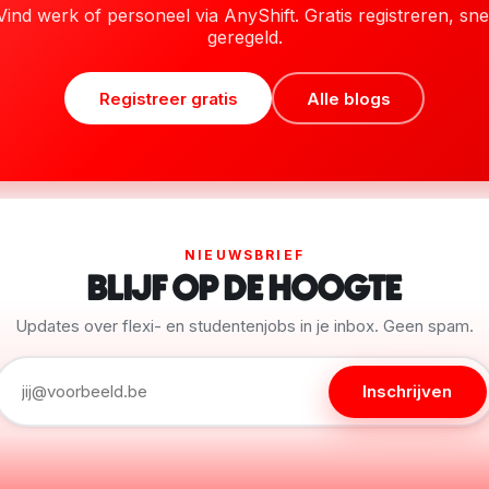
Vind werk of personeel via AnyShift. Gratis registreren, sne
geregeld.
Registreer gratis
Alle blogs
NIEUWSBRIEF
BLIJF OP DE HOOGTE
Updates over flexi- en studentenjobs in je inbox. Geen spam.
Inschrijven