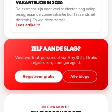
VAKANTIEJOB IN 2026
De examens zijn voor veel studenten nog volop
bezig, maar de zomervakantie komt razendsnel
dichterbij. En wie deze zomer...
Lees artikel
ZELF AAN DE SLAG?
Vind werk of personeel via AnyShift. Gratis
registreren, snel geregeld.
Registreer gratis
Alle blogs
NIEUWSBRIEF