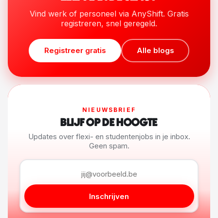
Vind werk of personeel via AnyShift. Gratis
registreren, snel geregeld.
Registreer gratis
Alle blogs
NIEUWSBRIEF
BLIJF OP DE HOOGTE
Updates over flexi- en studentenjobs in je inbox.
Geen spam.
Inschrijven