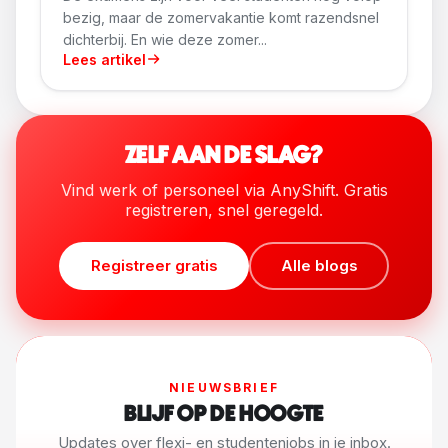
bezig, maar de zomervakantie komt razendsnel
dichterbij. En wie deze zomer...
Lees artikel
ZELF AAN DE SLAG?
Vind werk of personeel via AnyShift. Gratis
registreren, snel geregeld.
Registreer gratis
Alle blogs
NIEUWSBRIEF
BLIJF OP DE HOOGTE
Updates over flexi- en studentenjobs in je inbox.