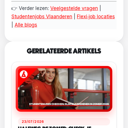
👉 Verder lezen:
Veelgestelde vragen
|
Studentenjobs Vlaanderen
|
Flexi‑job locaties
|
Alle blogs
GERELATEERDE ARTIKELS
23/07/2026