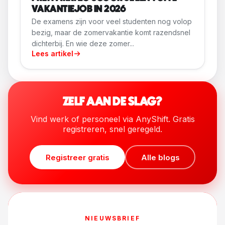
VAKANTIEJOB IN 2026
De examens zijn voor veel studenten nog volop
bezig, maar de zomervakantie komt razendsnel
dichterbij. En wie deze zomer...
Lees artikel
ZELF AAN DE SLAG?
Vind werk of personeel via AnyShift. Gratis
registreren, snel geregeld.
Registreer gratis
Alle blogs
NIEUWSBRIEF